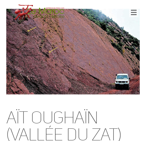
Aït Oughaïn
(vallée du Zat)