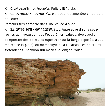
Km 0.
27°06,35’N - 09°50,30’W.
Puits d’El Farsia.
Km 0,3.
27°06,37’N - 09°50,17’W.
Marabout et cimetière en bordure
de l’oued.
Parcours très agréable dans une vallée d’oued.
Km 2,2.
27°06,80’N - 09°49,27’W.
Stop. Autre zone d’abris sous-
roches au niveau du lit de l’
oued Dmeri Labyad
, rive gauche,
comportant des peintures rupestres (sur la berge opposée, à 200
mètres de la piste), du même style qu’à El Farsia. Les peintures
s’étendent sur environ 100 mètres le long de l’oued.