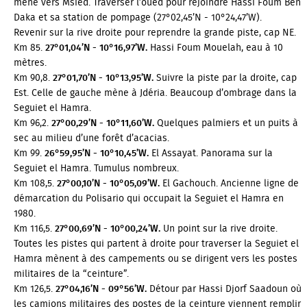
mène vers Msied. Traverser l’oued pour rejoindre Hassi Foum Ben
Daka et sa station de pompage (27°02,45’N - 10°24,47’W).
Revenir sur la rive droite pour reprendre la grande piste, cap NE.
Km 85.
27°01,04’N - 10°16,97’W.
Hassi Foum Mouelah, eau à 10
mètres.
Km 90,8.
27°01,70’N - 10°13,95’W.
Suivre la piste par la droite, cap
Est. Celle de gauche mène à Jdéria. Beaucoup d’ombrage dans la
Seguiet el Hamra.
Km 96,2.
27°00,29’N - 10°11,60’W.
Quelques palmiers et un puits à
sec au milieu d’une forêt d’acacias.
Km 99.
26°59,95’N - 10°10,45’W.
El Assayat. Panorama sur la
Seguiet el Hamra. Tumulus nombreux.
Km 108,5.
27°00,10’N - 10°05,09’W.
El Gachouch. Ancienne ligne de
démarcation du Polisario qui occupait la Seguiet el Hamra en
1980.
Km 116,5.
27°00,69’N - 10°00,24’W.
Un point sur la rive droite.
Toutes les pistes qui partent à droite pour traverser la Seguiet el
Hamra mènent à des campements ou se dirigent vers les postes
militaires de la “ceinture”.
Km 126,5.
27°04,16’N - 09°56’W.
Détour par Hassi Djorf Saadoun où
les camions militaires des postes de la ceinture viennent remplir