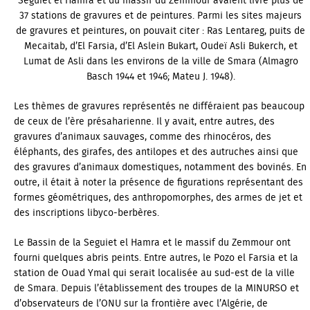
Seguiet el Hamra et du massif du Zemmour avaient livré plus de
37 stations de gravures et de peintures. Parmi les sites majeurs
de gravures et peintures, on pouvait citer : Ras Lentareg, puits de
Mecaitab, d’El Farsia, d’El Aslein Bukart, Oudeï Asli Bukerch, et
Lumat de Asli dans les environs de la ville de Smara (Almagro
Basch 1944 et 1946; Mateu J. 1948).
Les thèmes de gravures représentés ne différaient pas beaucoup
de ceux de l’ère présaharienne. Il y avait, entre autres, des
gravures d’animaux sauvages, comme des rhinocéros, des
éléphants, des girafes, des antilopes et des autruches ainsi que
des gravures d’animaux domestiques, notamment des bovinés. En
outre, il était à noter la présence de figurations représentant des
formes géométriques, des anthropomorphes, des armes de jet et
des inscriptions libyco-berbères.
Le Bassin de la Seguiet el Hamra et le massif du Zemmour ont
fourni quelques abris peints. Entre autres, le Pozo el Farsia et la
station de Ouad Ymal qui serait localisée au sud-est de la ville
de Smara. Depuis l’établissement des troupes de la MINURSO et
d’observateurs de l’ONU sur la frontière avec l’Algérie, de