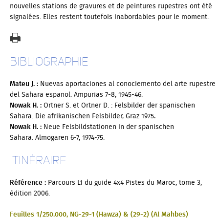
nouvelles stations de gravures et de peintures rupestres ont été
signalées. Elles restent toutefois inabordables pour le moment.
Bibliographie
Mateu J. :
Nuevas aportaciones al conociemento del arte rupestre
del Sahara espanol. Ampurias 7-8, 1945-46.
Nowak H. :
Ortner S. et Ortner D. : Felsbilder der spanischen
Sahara. Die afrikanischen Felsbilder, Graz 1975
.
Nowak H. :
Neue Felsbildstationen in der spanischen
Petit problème... Une erreur
Sahara. Almogaren 6-7, 1974-75.
s'est produite
Itinéraire
Google Maps ne s'est pas chargé correctement sur cette
page. Pour plus d'informations techniques sur cette erreur,
Référence :
Parcours L1 du guide 4x4 Pistes du Maroc, tome 3,
veuillez consulter la console JavaScript.
édition 2006.
Feuilles 1/250.000, NG-29-1 (Hawza) & (29-2) (Al Mahbes)