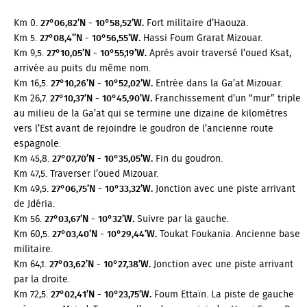
Km 0.
27°06,82’N - 10°58,52’W.
Fort militaire d’Haouza.
Km 5.
27°08,4’’N - 10°56,55’W.
Hassi Foum Grarat Mizouar.
Km 9,5.
27°10,05’N - 10°55,19’W.
Après avoir traversé l’oued Ksat,
arrivée au puits du même nom.
Km 16,5.
27°10,26’N - 10°52,02’W.
Entrée dans la Ga’at Mizouar.
Km 26,7.
27°10,37’N - 10°45,90’W.
Franchissement d’un “mur” triple
au milieu de la Ga’at qui se termine une dizaine de kilomètres
vers l’Est avant de rejoindre le goudron de l’ancienne route
espagnole.
Km 45,8.
27°07,70’N - 10°35,05’W.
Fin du goudron.
Km 47,5. Traverser l’oued Mizouar.
Km 49,5.
27°06,75’N - 10°33,32’W.
Jonction avec une piste arrivant
de Jdéria.
Km 56.
27°03,67’N - 10°32’W.
Suivre par la gauche.
Km 60,5.
27°03,40’N - 10°29,44’W.
Toukat Foukania. Ancienne base
militaire.
Km 64,1.
27°03,62’N - 10°27,38’W.
Jonction avec une piste arrivant
par la droite.
Km 72,5.
27°02,41’N - 10°23,75’W.
Foum Ettaïn. La piste de gauche