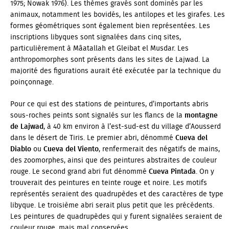
1975; Nowak 1976). Les thèmes gravés sont dominés par les
animaux, notamment les bovidés, les antilopes et les girafes. Les
formes géométriques sont également bien représentées. Les
inscriptions libyques sont signalées dans cinq sites,
particulièrement à Mâatallah et Gleibat el Musdar. Les
anthropomorphes sont présents dans les sites de Lajwad. La
majorité des figurations aurait été exécutée par la technique du
poinçonnage.
Pour ce qui est des stations de peintures, d’importants abris
sous-roches peints sont signalés sur les flancs de la
montagne
de Lajwad
, à 40 km environ à l’est-sud-est du village d’Aousserd
dans le désert de Tiris. Le premier abri, dénommé
Cueva del
Diablo
ou
Cueva del Viento
, renfermerait des négatifs de mains,
des zoomorphes, ainsi que des peintures abstraites de couleur
rouge. Le second grand abri fut dénommé
Cueva Pintada
. On y
trouverait des peintures en teinte rouge et noire. Les motifs
représentés seraient des quadrupèdes et des caractères de type
libyque. Le troisième abri serait plus petit que les précédents.
Les peintures de quadrupèdes qui y furent signalées seraient de
couleur rouge, mais mal conservées.