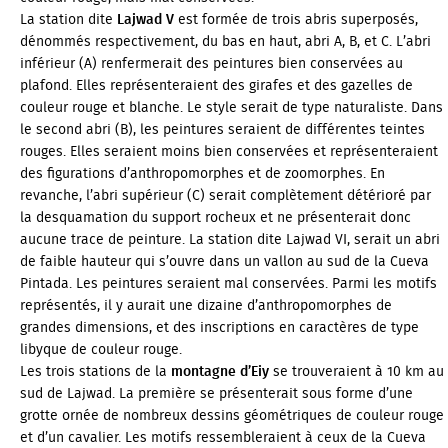
La station dite
Lajwad V
est formée de trois abris superposés,
dénommés respectivement, du bas en haut, abri A, B, et C. L’abri
inférieur (A) renfermerait des peintures bien conservées au
plafond. Elles représenteraient des girafes et des gazelles de
couleur rouge et blanche. Le style serait de type naturaliste. Dans
le second abri (B), les peintures seraient de différentes teintes
rouges. Elles seraient moins bien conservées et représenteraient
des figurations d’anthropomorphes et de zoomorphes. En
revanche, l’abri supérieur (C) serait complètement détérioré par
la desquamation du support rocheux et ne présenterait donc
aucune trace de peinture. La station dite Lajwad VI, serait un abri
de faible hauteur qui s’ouvre dans un vallon au sud de la Cueva
Pintada. Les peintures seraient mal conservées. Parmi les motifs
représentés, il y aurait une dizaine d’anthropomorphes de
grandes dimensions, et des inscriptions en caractères de type
libyque de couleur rouge.
Les trois stations de la
montagne d’Eiy
se trouveraient à 10 km au
sud de Lajwad. La première se présenterait sous forme d’une
grotte ornée de nombreux dessins géométriques de couleur rouge
et d’un cavalier. Les motifs ressembleraient à ceux de la Cueva