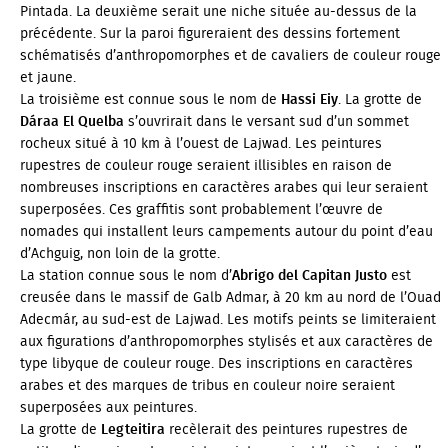
Pintada. La deuxième serait une niche située au-dessus de la
précédente. Sur la paroi figureraient des dessins fortement
schématisés d’anthropomorphes et de cavaliers de couleur rouge
et jaune.
La troisième est connue sous le nom de
Hassi Eiy
. La grotte de
Dáraa El Quelba
s’ouvrirait dans le versant sud d’un sommet
rocheux situé à 10 km à l’ouest de Lajwad. Les peintures
rupestres de couleur rouge seraient illisibles en raison de
nombreuses inscriptions en caractères arabes qui leur seraient
superposées. Ces graffitis sont probablement l’œuvre de
nomades qui installent leurs campements autour du point d’eau
d’Achguig, non loin de la grotte.
La station connue sous le nom d’
Abrigo del Capitan Justo
est
creusée dans le massif de Galb Admar, à 20 km au nord de l’Ouad
Adecmár, au sud-est de Lajwad. Les motifs peints se limiteraient
aux figurations d’anthropomorphes stylisés et aux caractères de
type libyque de couleur rouge. Des inscriptions en caractères
arabes et des marques de tribus en couleur noire seraient
superposées aux peintures.
La grotte de
Legteitira
recèlerait des peintures rupestres de