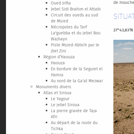
de mouche 
Oued Jrifia
Jebel Sidi Brahim el Attabi
Circuit des oueds au sud
Situa
de Msied
Nécropoles du Tarf
27°43,83'N 
La'guebba et du jebel Bou
Wajhayn
Piste Msied-Abteih par le
jbel Zini
Région d’Haouza
Haouza
En bordure de la Seguiet el
Hamra
Au nord de la Ga'at Mezwar
Monuments divers
Atlas et Siroua
Le Yagour
Le jebel Siroua
La pierre gravée de Taja
Afri
Au départ de la route du
Tichka