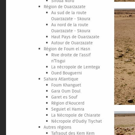
Siroua Nord
Région de Ouarzazate
Au sud de la route
Ouarzazate - Skoura
Au nord de la route
Ouarzazate - Skoura
Haut Pays de Ouarzazate
Autour de Ouarzazate
Région de Foum el Hasn
Rive droite de l’assif
n’Tisgui
La nécropole de Lemtega
Oued Bouguerni
Sahara Atlantique
Foum Khanguet
Gara Oum Doul
Garet es Souf
Région d'Aoucerd
Seguiet el Hamra
La Nécropole de Chiarate
Nécropole d'Oudiy Tiychat
Autres régions
Tafraout des Kem Kem