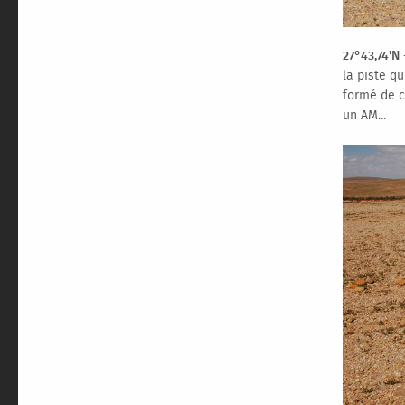
27°43,74'N 
la piste q
formé de c
un AM...