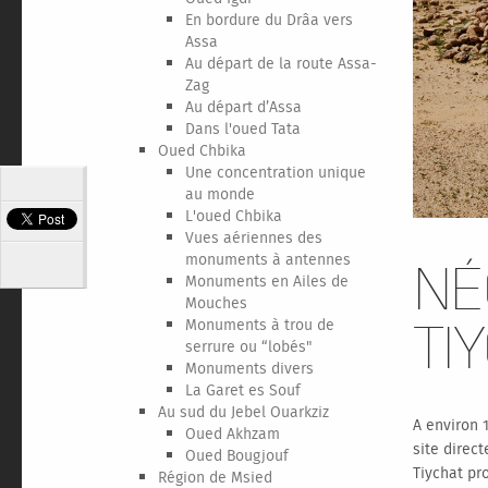
En bordure du Drâa vers
Assa
Au départ de la route Assa-
Zag
Au départ d’Assa
Dans l'oued Tata
Oued Chbika
Une concentration unique
au monde
L'oued Chbika
Vues aériennes des
monuments à antennes
Né
Monuments en Ailes de
Mouches
Monuments à trou de
Ti
serrure ou “lobés"
Monuments divers
La Garet es Souf
Au sud du Jebel Ouarkziz
A environ 
Oued Akhzam
site direc
Oued Bougjouf
Tiychat pr
Région de Msied