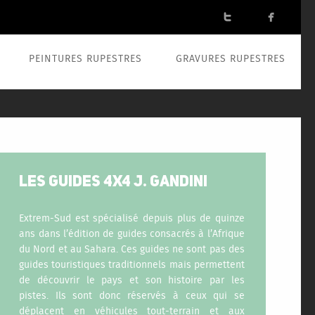


PEINTURES RUPESTRES
GRAVURES RUPESTRES
LES GUIDES 4X4 J. GANDINI
Extrem-Sud est spécialisé depuis plus de quinze
ans dans l’édition de guides consacrés à l’Afrique
du Nord et au Sahara. Ces guides ne sont pas des
guides touristiques traditionnels mais permettent
de découvrir le pays et son histoire par les
pistes. Ils sont donc réservés à ceux qui se
déplacent en véhicules tout-terrain et aux