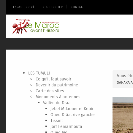
|
|
ESPACE PRIVÉ
RECHERCHER
CONTACT
LES TUMULI
Vous ête
Ce qu'il faut savoir
SAHARA A
Devenir du patrimoine
Carte des sites
Monuments à antennes
Vallée du Draa
Jebel Mdaouer el Kebir
Oued Drâa, rive gauche
Tissint
Jorf Lemarmouta
Oued Igdi