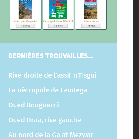
DERNIÈRES TROUVAILLES...
Rive droite de l’assif n’Tisgui
La nécropole de Lemtega
Oued Bouguerni
Oued Draa, rive gauche
Au nord de la Ga'at Mezwar